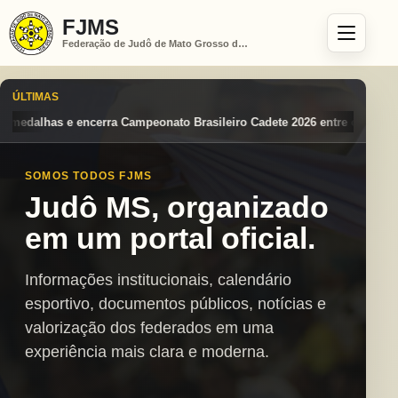
FJMS
Federação de Judô de Mato Grosso do Sul
ÚLTIMAS
o Brasileiro Cadete 2026 entre os destaques nacionais
Mato Grosso d
SOMOS TODOS FJMS
Judô MS, organizado
em um portal oficial.
Informações institucionais, calendário
esportivo, documentos públicos, notícias e
valorização dos federados em uma
experiência mais clara e moderna.