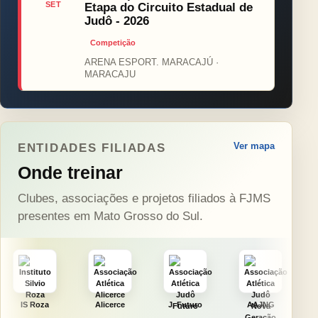
SET
Etapa do Circuito Estadual de
Judô - 2026
Competição
ARENA ESPORT. MARACAJÚ ·
MARACAJU
Ver mapa
ENTIDADES FILIADAS
Onde treinar
Clubes, associações e projetos filiados à FJMS
presentes em Mato Grosso do Sul.
Alicerce
J. Futuro
AAJNG
TSURU