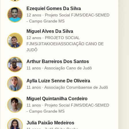
Ezequiel Gomes Da Silva
E
12 anos · Projeto Social FJMS/DEAC-SEMED
- Campo Grande MS
Miguel Alves Da Silva
12 anos · PROJETO SOCIAL
M
FJMS/JITAKIOEI/ASSOCIAÇÃO CANO DE
JUDÔ
Arthur Barreiros Dos Santos
A
11 anos · Associação Cano de Judô
Aylla Luize Senne De Oliveira
A
11 anos · Associação Corumbaense de Judô
Miguel Quintanilha Cordeiro
M
11 anos · Projeto Social FJMS/DEAC-SEMED
- Campo Grande MS
Julia Paixão Medeiros
J