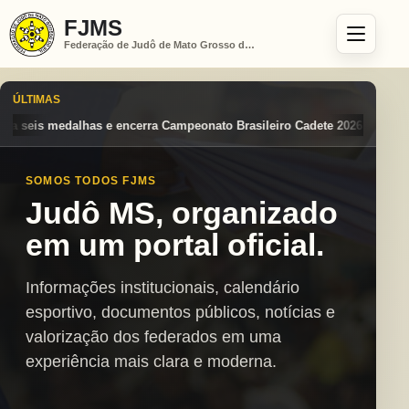
FJMS
Federação de Judô de Mato Grosso do Sul
ÚLTIMAS
peonato Brasileiro Cadete 2026 entre os destaques nacionais
Mato Gr
SOMOS TODOS FJMS
Judô MS, organizado
em um portal oficial.
Informações institucionais, calendário
esportivo, documentos públicos, notícias e
valorização dos federados em uma
experiência mais clara e moderna.