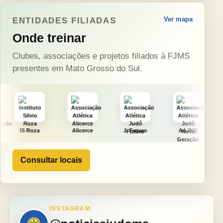
Ver mapa
ENTIDADES FILIADAS
Onde treinar
Clubes, associações e projetos filiados à FJMS
presentes em Mato Grosso do Sul.
a
Alicerce
J. Futuro
AAJNG
TSURU
Consultar locais
INSTAGRAM