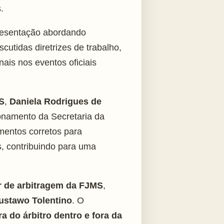
.
presentação abordando
utidas diretrizes de trabalho,
ais nos eventos oficiais
MS
,
Daniela Rodrigues de
onamento da Secretaria da
mentos corretos para
os, contribuindo para uma
r de arbitragem da FJMS
,
ustawo Tolentino
. O
a do árbitro dentro e fora da