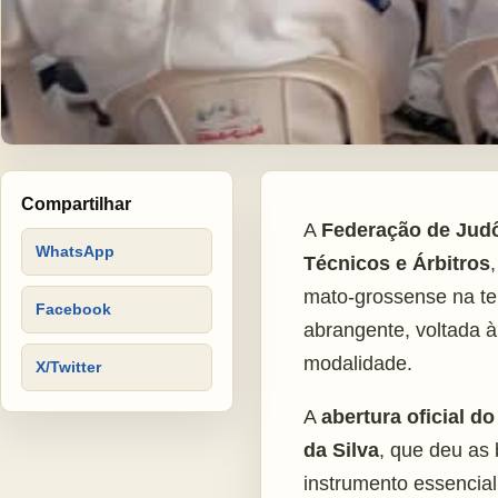
Compartilhar
A
Federação de Jud
WhatsApp
Técnicos e Árbitros
mato-grossense na te
Facebook
abrangente, voltada à
modalidade.
X/Twitter
A
abertura oficial d
da Silva
, que deu as
instrumento essencial