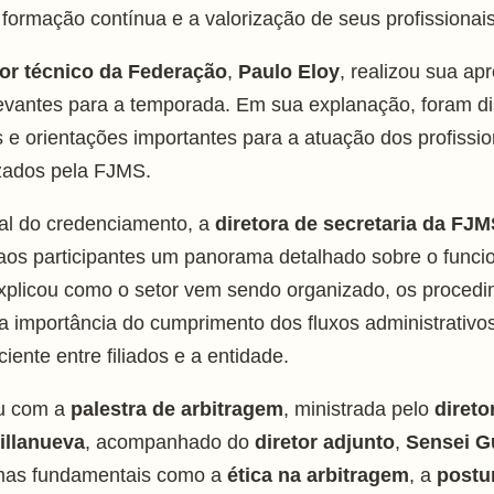
formação contínua e a valorização de seus profissionais
tor técnico da Federação
,
Paulo Eloy
, realizou sua a
evantes para a temporada. Em sua explanação, foram disc
 e orientações importantes para a atuação dos profission
zados pela FJMS.
ial do credenciamento, a
diretora de secretaria da FJ
 aos participantes um panorama detalhado sobre o funci
xplicou como o setor vem sendo organizado, os procedi
 e a importância do cumprimento dos fluxos administrativ
ente entre filiados e a entidade.
u com a
palestra de arbitragem
, ministrada pelo
direto
illanueva
, acompanhado do
diretor adjunto
,
Sensei G
mas fundamentais como a
ética na arbitragem
, a
postur