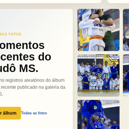
MAS FOTOS
omentos
ecentes do
udô MS.
ns registros aleatórios do álbum
 recente publicado na galeria da
S.
r álbum
Todas as fotos