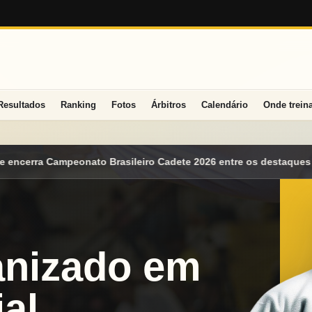
Resultados
Ranking
Fotos
Árbitros
Calendário
Onde trein
adete 2026 entre os destaques nacionais
Mato Grosso do Sul co
anizado em
al.