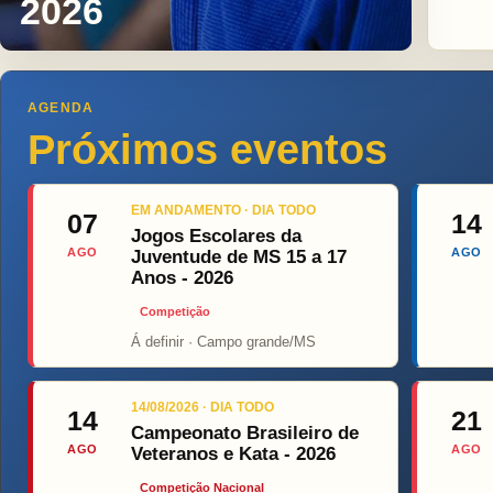
2026
AGENDA
Próximos eventos
EM ANDAMENTO · DIA TODO
07
14
Jogos Escolares da
AGO
AGO
Juventude de MS 15 a 17
Anos - 2026
Competição
Á definir · Campo grande/MS
Top Fig
14/08/2026 · DIA TODO
14
21
Campeonato Brasileiro de
AGO
AGO
Veteranos e Kata - 2026
Competição Nacional