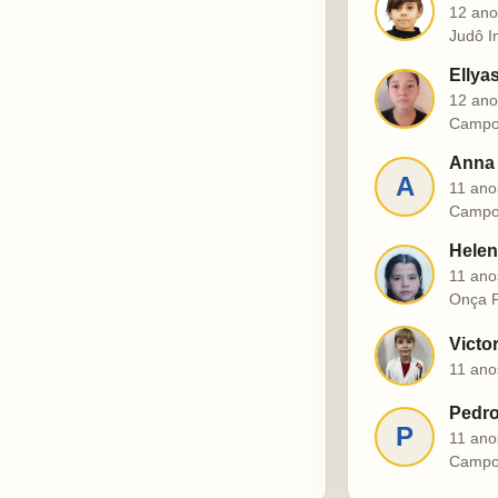
J
12 ano
Judô I
Ellya
E
12 ano
Campo
Anna 
A
11 ano
Campo
Helen
H
11 ano
Onça P
Victo
V
11 ano
Pedro
P
11 ano
Campo