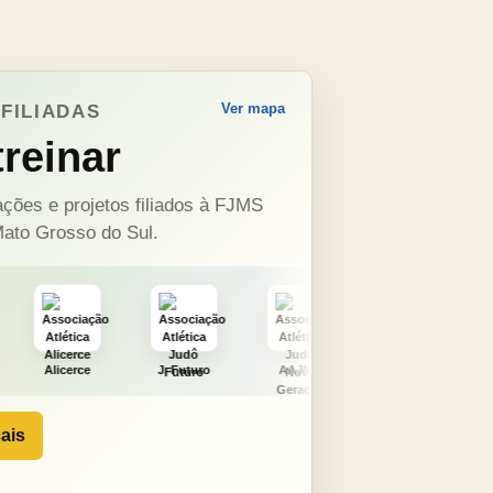
Ver mapa
FILIADAS
reinar
ções e projetos filiados à FJMS
ato Grosso do Sul.
J. Futuro
AAJNG
TSURU
AJCS
ais