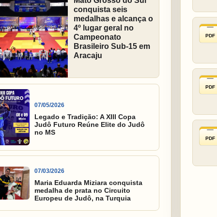
Mato Grosso do Sul
conquista seis
medalhas e alcança o
4º lugar geral no
PDF
Campeonato
Brasileiro Sub-15 em
Aracaju
PDF
07/05/2026
Legado e Tradição: A XIII Copa
Judô Futuro Reúne Elite do Judô
no MS
PDF
07/03/2026
Maria Eduarda Miziara conquista
medalha de prata no Circuito
Europeu de Judô, na Turquia