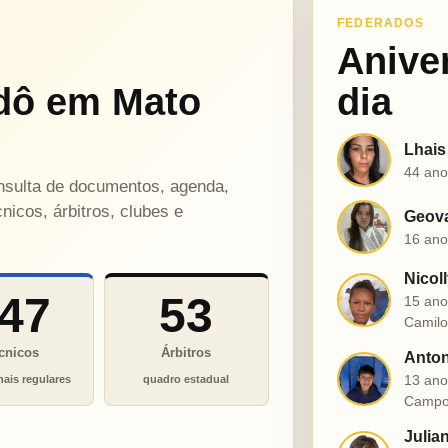
FEDERADOS
Anive
dô em Mato
dia
Lhais
L
44 ano
onsulta de documentos, agenda,
nicos, árbitros, clubes e
Geova
G
16 ano
Nicol
N
47
53
15 ano
Camil
cnicos
Árbitros
Anton
A
13 ano
nais regulares
quadro estadual
Campo
Julia