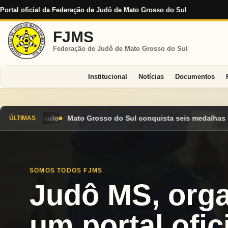
Portal oficial da Federação de Judô de Mato Grosso do Sul
FJMS
Federação de Judô de Mato Grosso do Sul
Institucional
Notícias
Documentos
 Sul conquista seis medalhas e encerra Campeonato Brasileiro C
ÚLTIMAS
SOMOS TODOS FJMS
Judô MS, org
um portal ofici