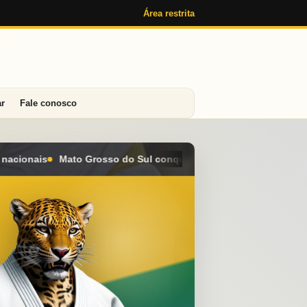
Área restrita
ar
Fale conosco
nquista seis medalhas e alcança o 4º lugar geral no Campeonato 