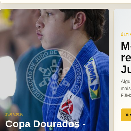
ÚLTI
M
r
J
Algu
mais
FJM
Ve
25/07/2026
Copa Dourados -