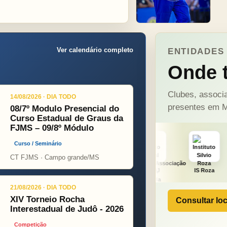
Ver calendário completo
ENTIDADES 
Onde t
Clubes, associa
14/08/2026 · DIA TODO
presentes em M
08/7º Modulo Presencial do
Curso Estadual de Graus da
FJMS – 09/8º Módulo
Curso / Seminário
CT FJMS · Campo grande/MS
ht
ONÇA PINT
PSOPJ
IS Roza
Alicerce
21/08/2026 · DIA TODO
XIV Torneio Rocha
Consultar loc
Interestadual de Judô - 2026
Competição