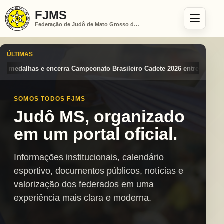
FJMS
Federação de Judô de Mato Grosso do Sul
ÚLTIMAS
o Brasileiro Cadete 2026 entre os destaques nacionais
Mato Grosso d
SOMOS TODOS FJMS
Judô MS, organizado
em um portal oficial.
Informações institucionais, calendário
esportivo, documentos públicos, notícias e
valorização dos federados em uma
experiência mais clara e moderna.