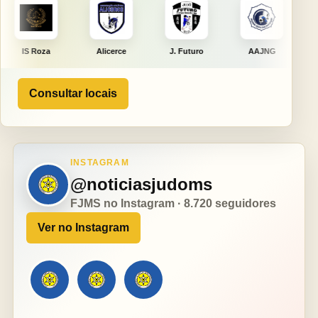
Alicerce
J. Futuro
AAJNG
TSURU
Consultar locais
INSTAGRAM
@noticiasjudoms
FJMS no Instagram · 8.720 seguidores
Ver no Instagram