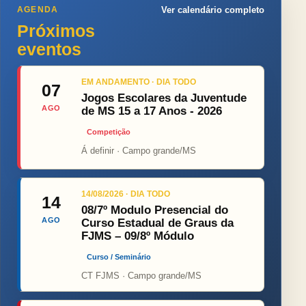
AGENDA
Ver calendário completo
Próximos
eventos
EM ANDAMENTO · DIA TODO
07
Jogos Escolares da Juventude
AGO
de MS 15 a 17 Anos - 2026
Competição
Á definir · Campo grande/MS
14/08/2026 · DIA TODO
14
08/7º Modulo Presencial do
AGO
Curso Estadual de Graus da
FJMS – 09/8º Módulo
Curso / Seminário
CT FJMS · Campo grande/MS