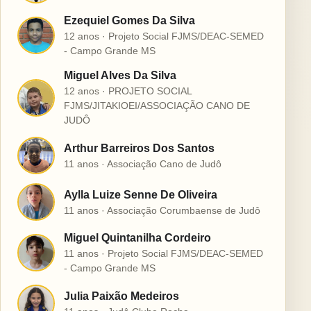
Ezequiel Gomes Da Silva
E
12 anos · Projeto Social FJMS/DEAC-SEMED
- Campo Grande MS
Miguel Alves Da Silva
12 anos · PROJETO SOCIAL
M
FJMS/JITAKIOEI/ASSOCIAÇÃO CANO DE
JUDÔ
Arthur Barreiros Dos Santos
A
11 anos · Associação Cano de Judô
Aylla Luize Senne De Oliveira
A
11 anos · Associação Corumbaense de Judô
Miguel Quintanilha Cordeiro
M
11 anos · Projeto Social FJMS/DEAC-SEMED
- Campo Grande MS
Julia Paixão Medeiros
J