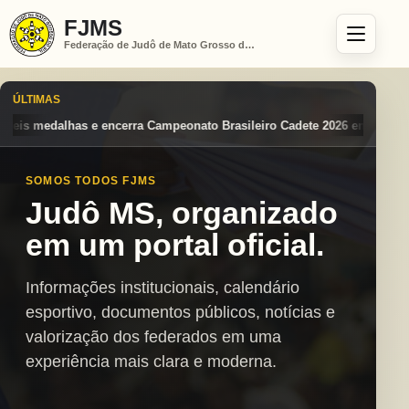
FJMS
Federação de Judô de Mato Grosso do Sul
ÚLTIMAS
ato Brasileiro Cadete 2026 entre os destaques nacionais
Mato Grosso
SOMOS TODOS FJMS
Judô MS, organizado
em um portal oficial.
Informações institucionais, calendário
esportivo, documentos públicos, notícias e
valorização dos federados em uma
experiência mais clara e moderna.