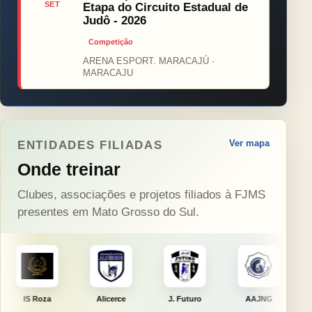
SET
Etapa do Circuito Estadual de
Judô - 2026
Competição
ARENA ESPORT. MARACAJÚ ·
MARACAJU
Ver mapa
ENTIDADES FILIADAS
Onde treinar
Clubes, associações e projetos filiados à FJMS
presentes em Mato Grosso do Sul.
Alicerce
J. Futuro
AAJNG
TSURU