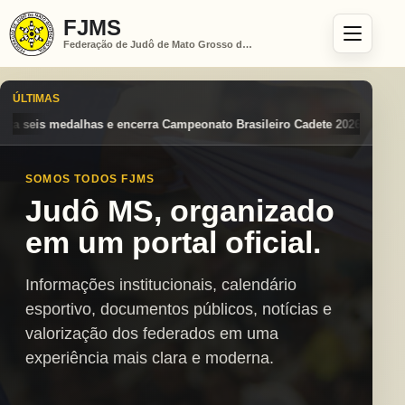
FJMS
Federação de Judô de Mato Grosso do Sul
ÚLTIMAS
ato Brasileiro Cadete 2026 entre os destaques nacionais
Mato Grosso
SOMOS TODOS FJMS
Judô MS, organizado
em um portal oficial.
Informações institucionais, calendário
esportivo, documentos públicos, notícias e
valorização dos federados em uma
experiência mais clara e moderna.