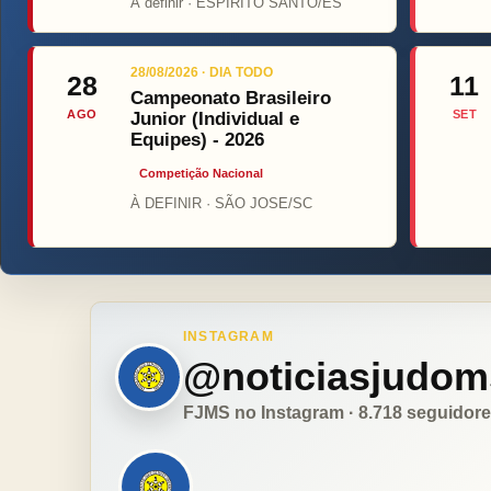
Á definir · ESPIRITO SANTO/ES
28/08/2026 · DIA TODO
28
11
Campeonato Brasileiro
AGO
SET
Junior (Individual e
Equipes) - 2026
Competição Nacional
À DEFINIR · SÃO JOSE/SC
INSTAGRAM
@noticiasjudom
FJMS no Instagram · 8.718 seguidor