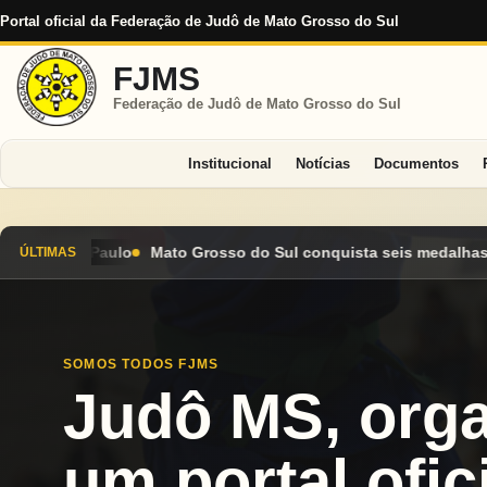
Portal oficial da Federação de Judô de Mato Grosso do Sul
FJMS
Federação de Judô de Mato Grosso do Sul
Institucional
Notícias
Documentos
do Sul conquista seis medalhas e encerra Campeonato Brasileiro
ÚLTIMAS
SOMOS TODOS FJMS
Judô MS, org
um portal ofici