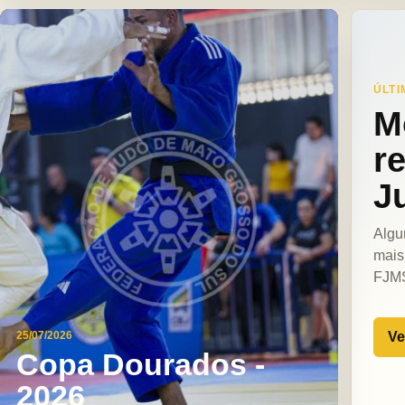
ÚLTI
M
r
J
Algu
mais
FJM
Ve
25/07/2026
Copa Dourados -
2026