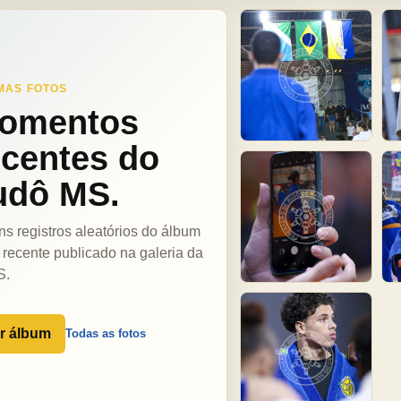
MAS FOTOS
omentos
ecentes do
udô MS.
ns registros aleatórios do álbum
 recente publicado na galeria da
S.
r álbum
Todas as fotos