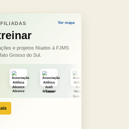
Ver mapa
FILIADAS
reinar
ções e projetos filiados à FJMS
ato Grosso do Sul.
J. Futuro
AAJNG
TSURU
AJCS
ais