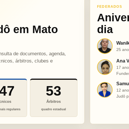
FEDERADOS
Anive
dô em Mato
dia
Wanik
W
25 ano
onsulta de documentos, agenda,
nicos, árbitros, clubes e
Ana V
A
17 ano
Funde
Samue
47
53
S
12 ano
Judô p
cnicos
Árbitros
nais regulares
quadro estadual