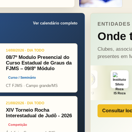
Ver calendário completo
ENTIDADES 
Onde t
Clubes, associa
14/08/2026 · DIA TODO
presentes em M
08/7º Modulo Presencial do
Curso Estadual de Graus da
FJMS – 09/8º Módulo
Curso / Seminário
CT FJMS · Campo grande/MS
ght
ONÇA PINT
PSOPJ
IS Roza
Alicerce
21/08/2026 · DIA TODO
XIV Torneio Rocha
Consultar loc
Interestadual de Judô - 2026
Competição