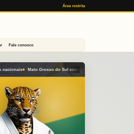
Área restrita
ar
Fale conosco
conquista seis medalhas e alcança o 4º lugar geral no Campeonat