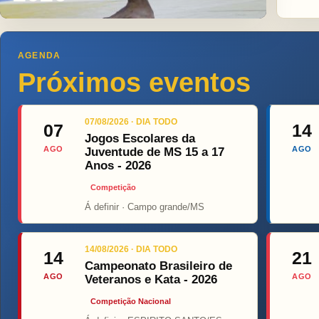
AGENDA
Próximos eventos
07/08/2026 · DIA TODO
07
14
Jogos Escolares da
AGO
AGO
Juventude de MS 15 a 17
Anos - 2026
Competição
Á definir · Campo grande/MS
Top Fi
14/08/2026 · DIA TODO
14
21
Campeonato Brasileiro de
AGO
AGO
Veteranos e Kata - 2026
Competição Nacional