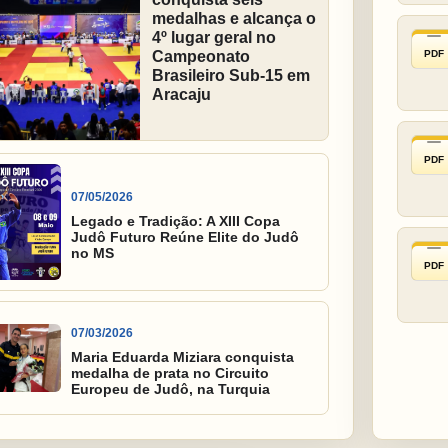
medalhas e alcança o
4º lugar geral no
PDF
Campeonato
Brasileiro Sub-15 em
Aracaju
PDF
07/05/2026
Legado e Tradição: A XIII Copa
Judô Futuro Reúne Elite do Judô
no MS
PDF
07/03/2026
Maria Eduarda Miziara conquista
medalha de prata no Circuito
Europeu de Judô, na Turquia