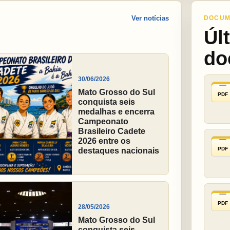
Ver notícias
DOCUM
Úl
do
30/06/2026
Mato Grosso do Sul
PDF
conquista seis
medalhas e encerra
Campeonato
Brasileiro Cadete
2026 entre os
PDF
destaques nacionais
PDF
28/05/2026
Mato Grosso do Sul
conquista seis