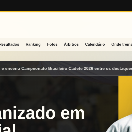
Resultados
Ranking
Fotos
Árbitros
Calendário
Onde trein
 Cadete 2026 entre os destaques nacionais
Mato Grosso do Sul 
anizado em
al.