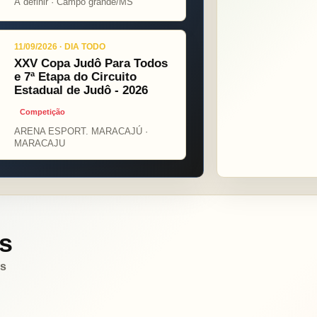
Á definir · Campo grande/MS
11/09/2026 · DIA TODO
XXV Copa Judô Para Todos
e 7ª Etapa do Circuito
Estadual de Judô - 2026
Competição
ARENA ESPORT. MARACAJÚ ·
MARACAJU
s
es