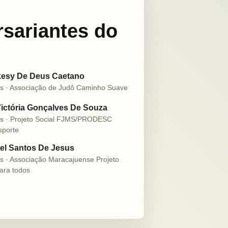
rsariantes do
esy De Deus Caetano
s · Associação de Judô Caminho Suave
ictória Gonçalves De Souza
s · Projeto Social FJMS/PRODESC
sporte
l Santos De Jesus
s · Associação Maracajuense Projeto
ara todos