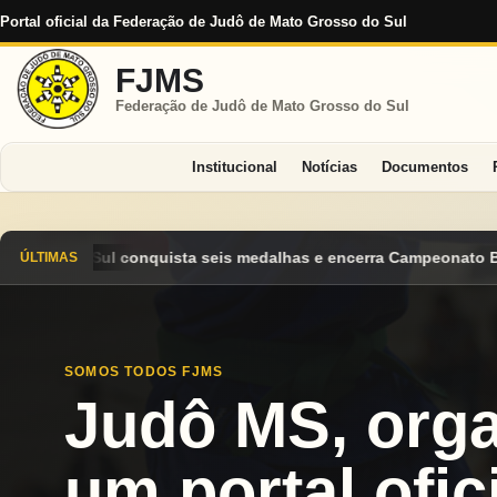
Portal oficial da Federação de Judô de Mato Grosso do Sul
FJMS
Federação de Judô de Mato Grosso do Sul
Institucional
Notícias
Documentos
as e encerra Campeonato Brasileiro Cadete 2026 entre os destaq
ÚLTIMAS
SOMOS TODOS FJMS
Judô MS, org
um portal ofici