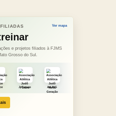
Ver mapa
FILIADAS
reinar
ções e projetos filiados à FJMS
ato Grosso do Sul.
ro
AAJNG
TSURU
AJCS
Moura
ais