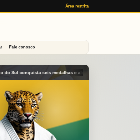
Área restrita
ar
Fale conosco
cança o 4º lugar geral no Campeonato Brasileiro Sub-15 em Araca