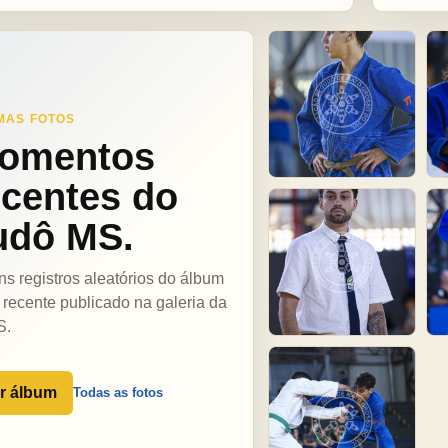
MAS FOTOS
omentos
ecentes do
udô MS.
ns registros aleatórios do álbum
 recente publicado na galeria da
S.
r álbum
Todas as fotos