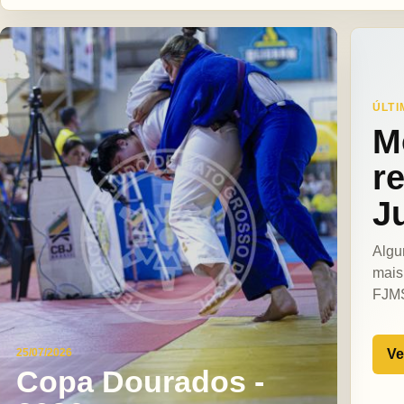
ÚLTI
M
r
J
Algu
mais
FJM
Ve
25/07/2026
Copa Dourados -