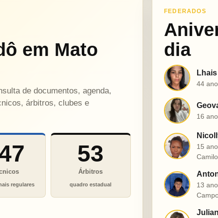
FEDERADOS
Anive
dô em Mato
dia
Lhais
L
44 ano
onsulta de documentos, agenda,
nicos, árbitros, clubes e
Geova
G
16 ano
Nicol
N
47
53
15 ano
Camil
cnicos
Árbitros
Anton
A
13 ano
nais regulares
quadro estadual
Campo
Julia