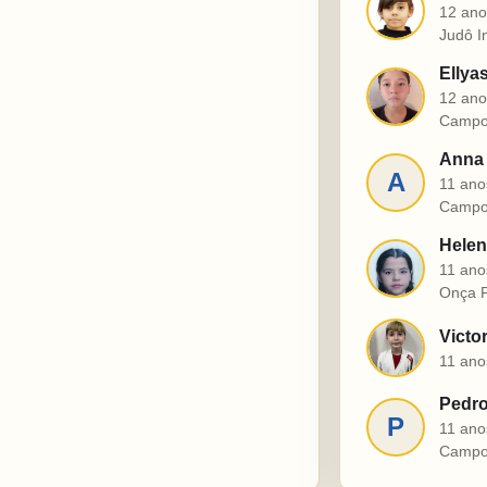
J
12 ano
Judô I
Ellya
E
12 ano
Campo
Anna 
A
11 ano
Campo
Helen
H
11 ano
Onça P
Victo
V
11 ano
Pedro
P
11 ano
Campo