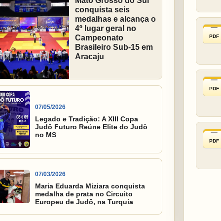
Mato Grosso do Sul
conquista seis
medalhas e alcança o
4º lugar geral no
PDF
Campeonato
Brasileiro Sub-15 em
Aracaju
PDF
07/05/2026
Legado e Tradição: A XIII Copa
Judô Futuro Reúne Elite do Judô
no MS
PDF
07/03/2026
Maria Eduarda Miziara conquista
medalha de prata no Circuito
Europeu de Judô, na Turquia