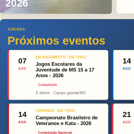
2026
AGENDA
Próximos eventos
EM ANDAMENTO · DIA TODO
07
14
Jogos Escolares da
AGO
AGO
Juventude de MS 15 a 17
Anos - 2026
Competição
Á definir · Campo grande/MS
Top Fight
ONÇ
14/08/2026 · DIA TODO
14
21
Campeonato Brasileiro de
AGO
AGO
Veteranos e Kata - 2026
Competição Nacional