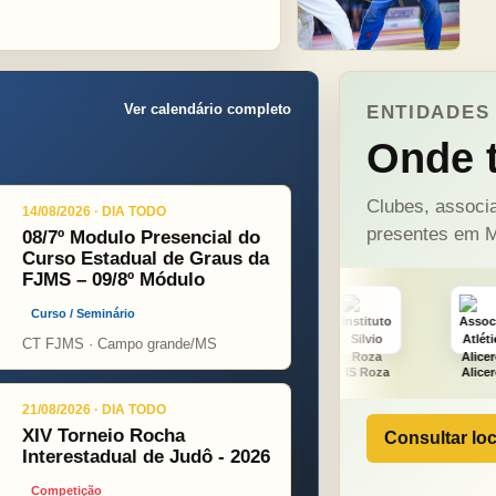
Ver calendário completo
ENTIDADES 
Onde t
Clubes, associa
14/08/2026 · DIA TODO
presentes em M
08/7º Modulo Presencial do
Curso Estadual de Graus da
FJMS – 09/8º Módulo
Curso / Seminário
CT FJMS · Campo grande/MS
A PINT
PSOPJ
IS Roza
Alicerce
J. Futu
21/08/2026 · DIA TODO
XIV Torneio Rocha
Consultar loc
Interestadual de Judô - 2026
Competição