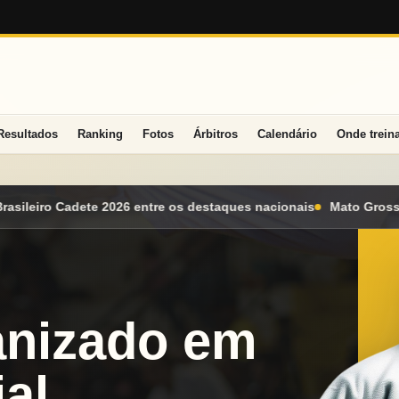
Resultados
Ranking
Fotos
Árbitros
Calendário
Onde trein
ues nacionais
Mato Grosso do Sul conquista seis medalhas e al
anizado em
al.