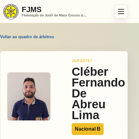
FJMS
Federação de Judô de Mato Grosso do Sul
Voltar ao quadro de árbitros
JU020707
Cléber
Fernando
De
Abreu
Lima
Nacional B