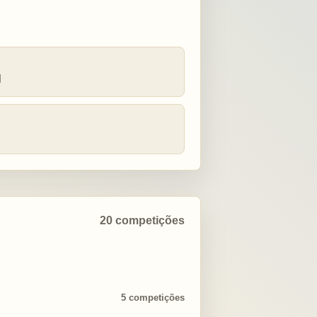
N
20 competições
5 competições