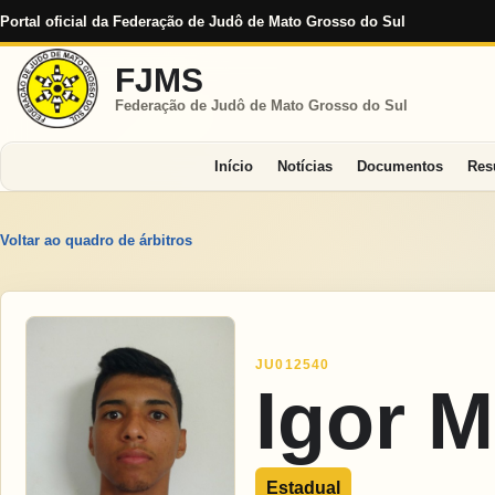
Portal oficial da Federação de Judô de Mato Grosso do Sul
FJMS
Federação de Judô de Mato Grosso do Sul
Início
Notícias
Documentos
Res
Voltar ao quadro de árbitros
JU012540
Igor M
Estadual