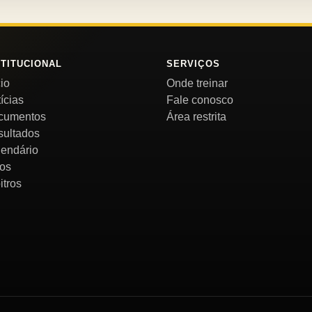
STITUCIONAL
SERVIÇOS
cio
Onde treinar
ícias
Fale conosco
cumentos
Área restrita
sultados
endário
os
itros