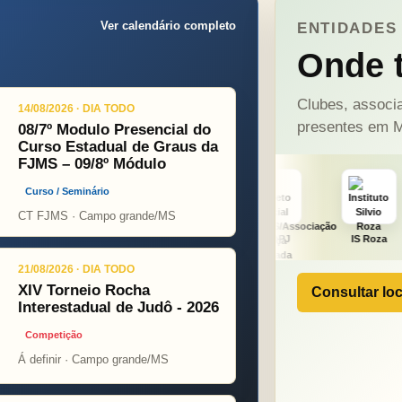
Ver calendário completo
ENTIDADES 
Onde t
Clubes, associa
14/08/2026 · DIA TODO
presentes em M
08/7º Modulo Presencial do
Curso Estadual de Graus da
FJMS – 09/8º Módulo
Curso / Seminário
CT FJMS · Campo grande/MS
ight
ONÇA PINT
PSOPJ
IS Roza
Alicerce
21/08/2026 · DIA TODO
XIV Torneio Rocha
Consultar loc
Interestadual de Judô - 2026
Competição
Á definir · Campo grande/MS