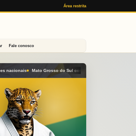
Área restrita
ar
Fale conosco
l conquista seis medalhas e alcança o 4º lugar geral no Campeon