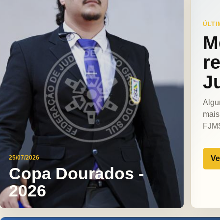
ÚLTI
M
r
J
Algu
mais
FJM
Ve
25/07/2026
Copa Dourados -
2026