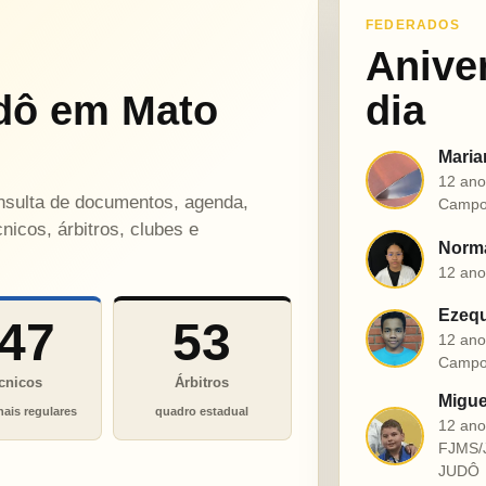
FEDERADOS
Anive
dô em Mato
dia
Maria
M
12 ano
onsulta de documentos, agenda,
Campo
nicos, árbitros, clubes e
Norma
N
12 ano
Ezequ
47
53
E
12 ano
Campo
cnicos
Árbitros
Migue
nais regulares
quadro estadual
12 an
M
FJMS/
JUDÔ