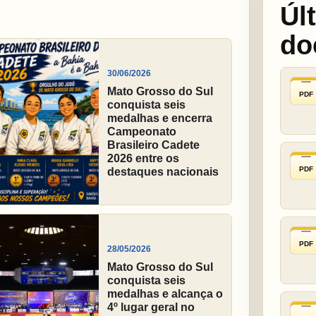
Úl
do
30/06/2026
Mato Grosso do Sul
PDF
conquista seis
medalhas e encerra
Campeonato
Brasileiro Cadete
2026 entre os
PDF
destaques nacionais
PDF
28/05/2026
Mato Grosso do Sul
conquista seis
medalhas e alcança o
4º lugar geral no