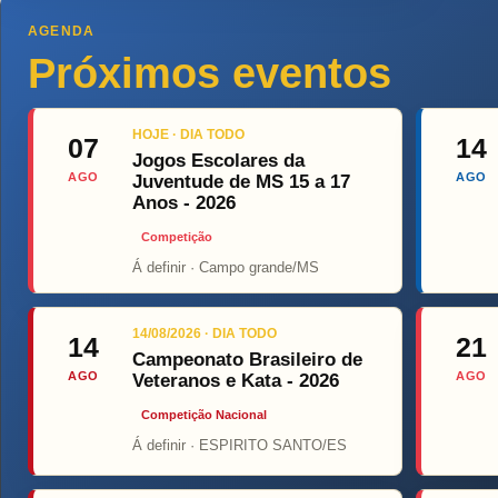
AGENDA
Próximos eventos
HOJE · DIA TODO
07
14
Jogos Escolares da
AGO
AGO
Juventude de MS 15 a 17
Anos - 2026
Competição
Á definir · Campo grande/MS
Top F
14/08/2026 · DIA TODO
14
21
Campeonato Brasileiro de
AGO
AGO
Veteranos e Kata - 2026
Competição Nacional
Á definir · ESPIRITO SANTO/ES