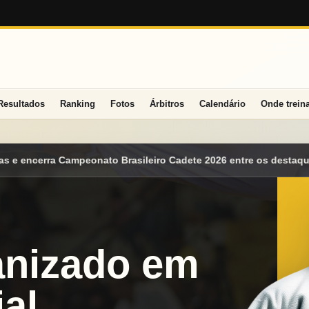
Resultados
Ranking
Fotos
Árbitros
Calendário
Onde trein
o Cadete 2026 entre os destaques nacionais
Mato Grosso do Su
anizado em
al.