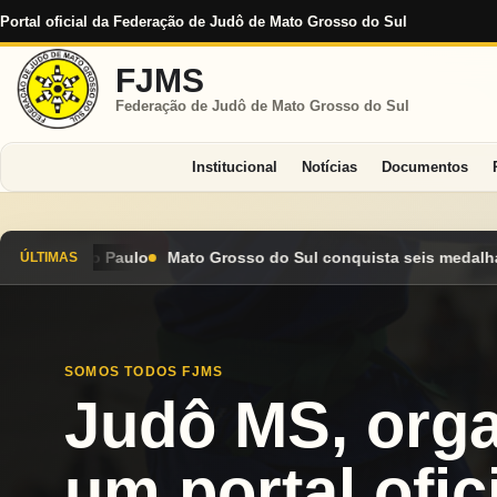
Portal oficial da Federação de Judô de Mato Grosso do Sul
FJMS
Federação de Judô de Mato Grosso do Sul
Institucional
Notícias
Documentos
 do Sul conquista seis medalhas e encerra Campeonato Brasileir
ÚLTIMAS
SOMOS TODOS FJMS
Judô MS, org
um portal ofici