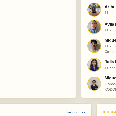
Arthu
A
11 ano
Aylla
A
11 ano
Migue
M
11 ano
Campo
Julia
J
11 ano
Miguel
M
8 ano
KODO
Ver notícias
DOCUM