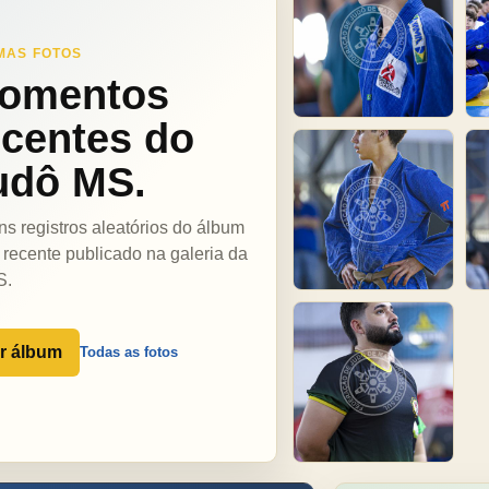
MAS FOTOS
omentos
ecentes do
udô MS.
ns registros aleatórios do álbum
 recente publicado na galeria da
S.
r álbum
Todas as fotos