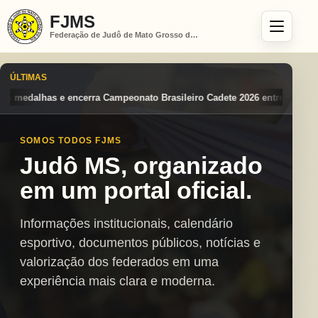
FJMS
Federação de Judô de Mato Grosso do Sul
ÚLTIMAS
to Brasileiro Cadete 2026 entre os destaques nacionais
Mato Grosso 
SOMOS TODOS FJMS
Judô MS, organizado
em um portal oficial.
Informações institucionais, calendário
esportivo, documentos públicos, notícias e
valorização dos federados em uma
experiência mais clara e moderna.