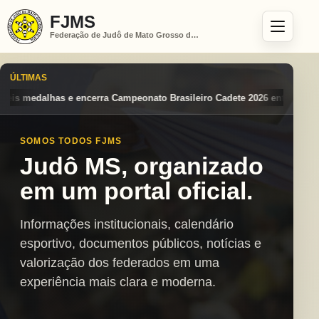
FJMS
Federação de Judô de Mato Grosso do Sul
ÚLTIMAS
nato Brasileiro Cadete 2026 entre os destaques nacionais
Mato Gross
SOMOS TODOS FJMS
Judô MS, organizado
em um portal oficial.
Informações institucionais, calendário
esportivo, documentos públicos, notícias e
valorização dos federados em uma
experiência mais clara e moderna.