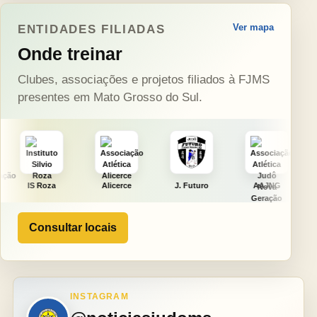
Ver mapa
ENTIDADES FILIADAS
Onde treinar
Clubes, associações e projetos filiados à FJMS
presentes em Mato Grosso do Sul.
a
Alicerce
J. Futuro
AAJNG
TSURU
Consultar locais
INSTAGRAM