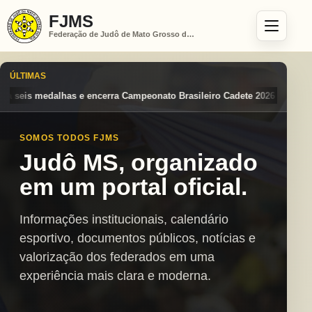
FJMS
Federação de Judô de Mato Grosso do Sul
ÚLTIMAS
peonato Brasileiro Cadete 2026 entre os destaques nacionais
Mato Gr
SOMOS TODOS FJMS
Judô MS, organizado
em um portal oficial.
Informações institucionais, calendário
esportivo, documentos públicos, notícias e
valorização dos federados em uma
experiência mais clara e moderna.