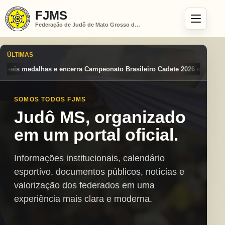
FJMS
Federação de Judô de Mato Grosso do Sul
ÚLTIMAS
eonato Brasileiro Cadete 2026 entre os destaques nacionais
Mato Gro
SOMOS TODOS FJMS
Judô MS, organizado
em um portal oficial.
Informações institucionais, calendário
esportivo, documentos públicos, notícias e
valorização dos federados em uma
experiência mais clara e moderna.