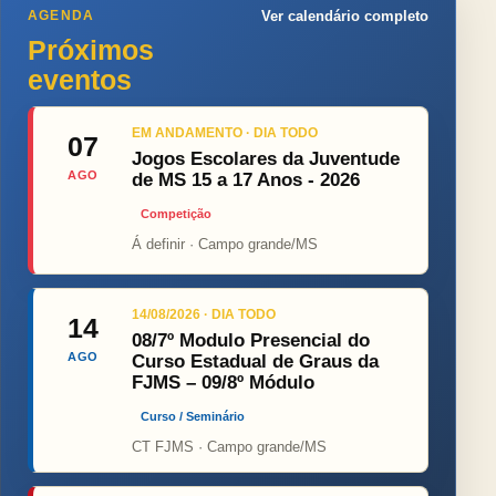
AGENDA
Ver calendário completo
Próximos
eventos
EM ANDAMENTO · DIA TODO
07
Jogos Escolares da Juventude
AGO
de MS 15 a 17 Anos - 2026
Competição
Á definir · Campo grande/MS
14/08/2026 · DIA TODO
14
08/7º Modulo Presencial do
AGO
Curso Estadual de Graus da
FJMS – 09/8º Módulo
Curso / Seminário
CT FJMS · Campo grande/MS