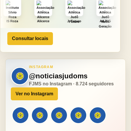
Alicerce
J. Futuro
AAJNG
TSURU
Consultar locais
INSTAGRAM
@noticiasjudoms
FJMS no Instagram · 8.724 seguidores
Ver no Instagram