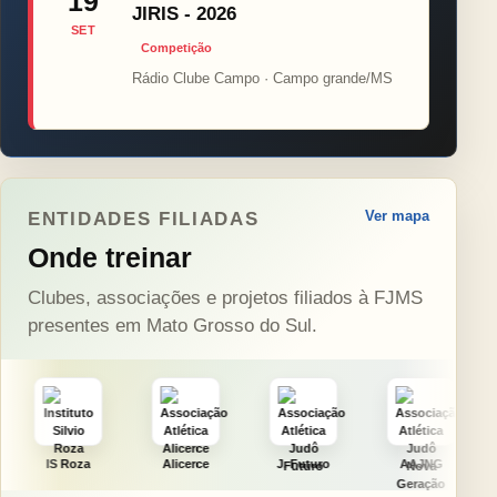
19
JIRIS - 2026
SET
Competição
Rádio Clube Campo · Campo grande/MS
Ver mapa
ENTIDADES FILIADAS
Onde treinar
Clubes, associações e projetos filiados à FJMS
presentes em Mato Grosso do Sul.
a
Alicerce
J. Futuro
AAJNG
TSURU