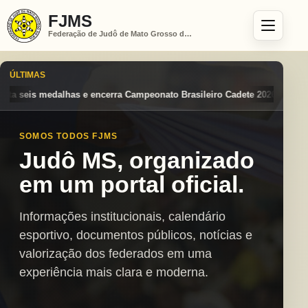
FJMS
Federação de Judô de Mato Grosso do Sul
ÚLTIMAS
mpeonato Brasileiro Cadete 2026 entre os destaques nacionais
Mato G
SOMOS TODOS FJMS
Judô MS, organizado
em um portal oficial.
Informações institucionais, calendário
esportivo, documentos públicos, notícias e
valorização dos federados em uma
experiência mais clara e moderna.