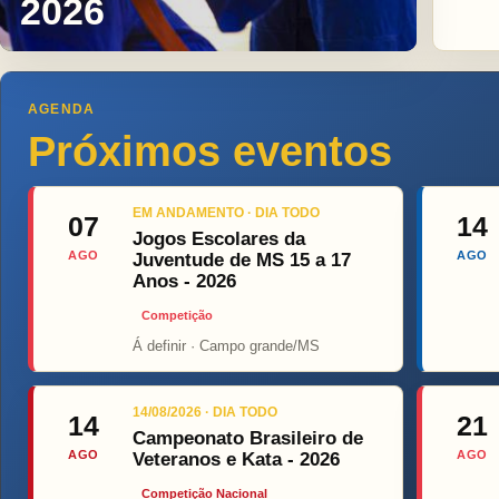
2026
AGENDA
Próximos eventos
EM ANDAMENTO · DIA TODO
07
14
Jogos Escolares da
AGO
AGO
Juventude de MS 15 a 17
Anos - 2026
Competição
Á definir · Campo grande/MS
Top Figh
14/08/2026 · DIA TODO
14
21
Campeonato Brasileiro de
AGO
AGO
Veteranos e Kata - 2026
Competição Nacional