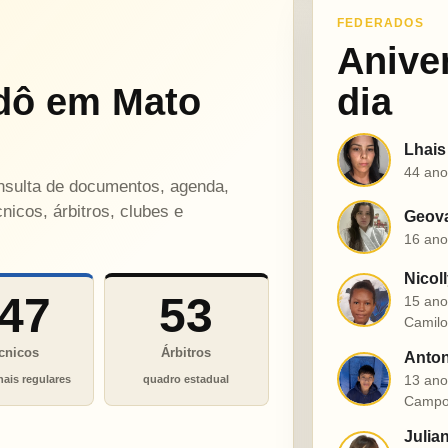
FEDERADOS
Anive
dô em Mato
dia
Lhais
L
44 ano
onsulta de documentos, agenda,
nicos, árbitros, clubes e
Geova
G
16 ano
Nicol
N
47
53
15 ano
Camil
cnicos
Árbitros
Anton
A
13 ano
nais regulares
quadro estadual
Campo
Julia