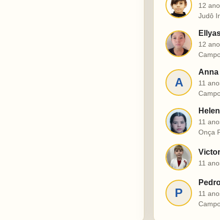
J
12 ano
Judô I
Ellya
E
12 ano
Campo
Anna 
A
11 ano
Campo
Helen
H
11 ano
Onça P
Victo
V
11 ano
Pedro
P
11 ano
Campo