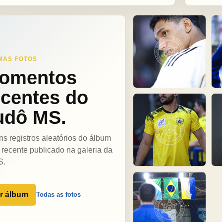
MAS FOTOS
omentos
ecentes do
udô MS.
ns registros aleatórios do álbum
 recente publicado na galeria da
S.
r álbum
Todas as fotos