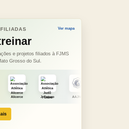
Ver mapa
FILIADAS
reinar
ções e projetos filiados à FJMS
ato Grosso do Sul.
J. Futuro
AAJNG
TSURU
AJCS
ais