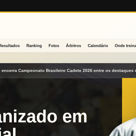
Resultados
Ranking
Fotos
Árbitros
Calendário
Onde trein
dete 2026 entre os destaques nacionais
Mato Grosso do Sul con
anizado em
al.