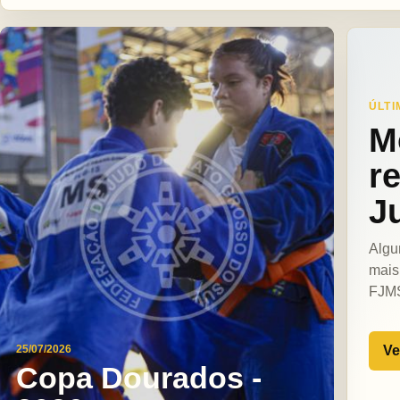
ÚLTI
M
r
J
Algu
mais
FJM
Ve
25/07/2026
Copa Dourados -