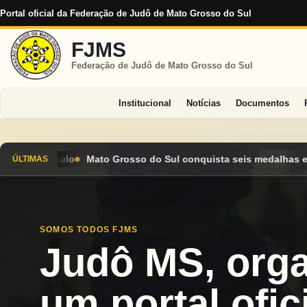
Portal oficial da Federação de Judô de Mato Grosso do Sul
FJMS
Federação de Judô de Mato Grosso do Sul
Institucional
Notícias
Documentos
Sul conquista seis medalhas e encerra Campeonato Brasileiro Ca
ÚLTIMAS
SOMOS TODOS FJMS
Judô MS, org
um portal ofici