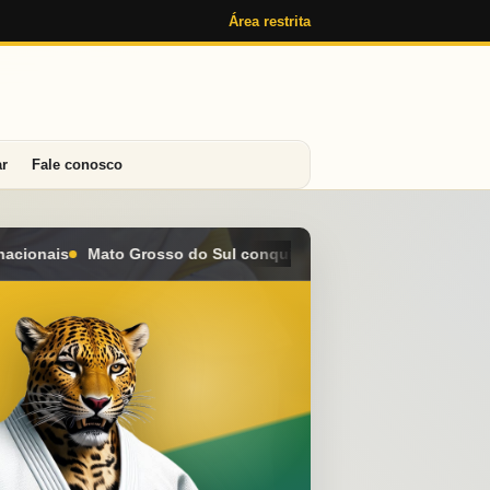
Área restrita
ar
Fale conosco
quista seis medalhas e alcança o 4º lugar geral no Campeonato B