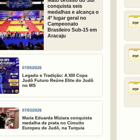
Mato Grosso do Sul
conquista seis
medalhas e alcança o
4º lugar geral no
PDF
Campeonato
Brasileiro Sub-15 em
Aracaju
PDF
07/05/2026
Legado e Tradição: A XIII Copa
Judô Futuro Reúne Elite do Judô
no MS
PDF
07/03/2026
Maria Eduarda Miziara conquista
medalha de prata no Circuito
Europeu de Judô, na Turquia