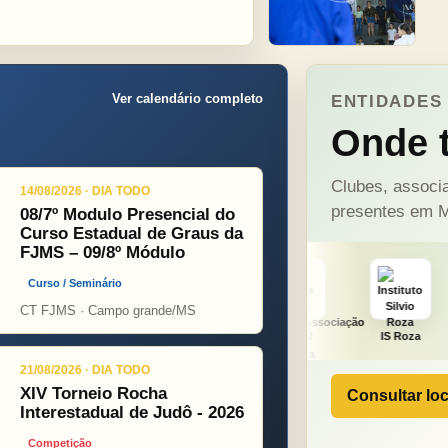
Ver calendário completo
ENTIDADES 
Onde t
Clubes, associa
14/08/2026 · DIA TODO
presentes em M
08/7º Modulo Presencial do
Curso Estadual de Graus da
FJMS – 09/8º Módulo
Curso / Seminário
CT FJMS · Campo grande/MS
t
ONÇA PINT
PSOPJ
IS Roza
Alicerce
21/08/2026 · DIA TODO
XIV Torneio Rocha
Consultar loc
Interestadual de Judô - 2026
Competição