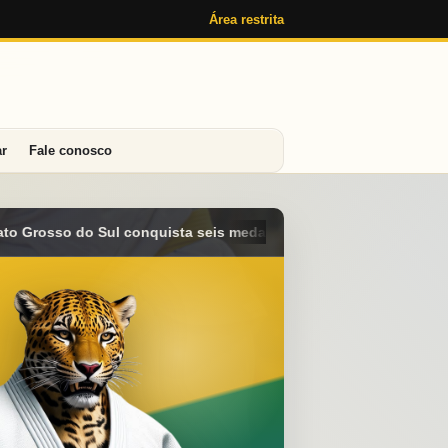
Área restrita
ar
Fale conosco
edalhas e alcança o 4º lugar geral no Campeonato Brasileiro Su