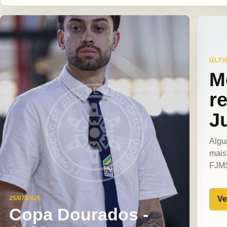
ÚLTI
M
r
J
Algu
mais
FJM
Ve
25/07/2026
Copa Dourados -