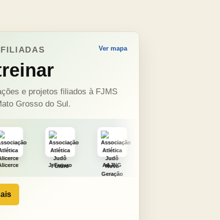
Ver mapa
FILIADAS
reinar
ções e projetos filiados à FJMS
ato Grosso do Sul.
J. Futuro
AAJNG
TSURU
AJCS
Mou
ais