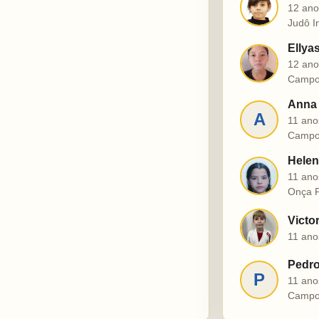
J
12 ano
Judô I
Ellya
E
12 ano
Campo
Anna 
A
11 ano
Campo
Helen
H
11 ano
Onça P
Victo
V
11 ano
Pedro
P
11 ano
Campo