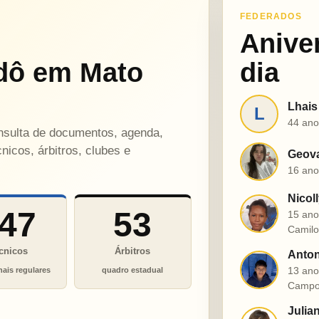
FEDERADOS
Anive
dô em Mato
dia
Lhais
L
44 ano
onsulta de documentos, agenda,
nicos, árbitros, clubes e
Geova
G
16 ano
Nicol
N
47
53
15 ano
Camil
cnicos
Árbitros
Anton
A
13 ano
nais regulares
quadro estadual
Campo
Julia