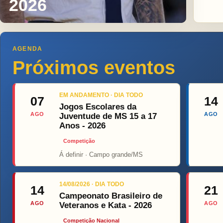
2026
AGENDA
Próximos eventos
EM ANDAMENTO · DIA TODO
07
14
Jogos Escolares da
AGO
AGO
Juventude de MS 15 a 17
Anos - 2026
Competição
Á definir · Campo grande/MS
Top Fight
14/08/2026 · DIA TODO
14
21
Campeonato Brasileiro de
AGO
AGO
Veteranos e Kata - 2026
Competição Nacional