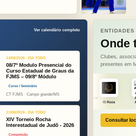
Ver calendário completo
ENTIDADES 
Onde t
Clubes, associa
14/08/2026 · DIA TODO
presentes em M
08/7º Modulo Presencial do
Curso Estadual de Graus da
FJMS – 09/8º Módulo
Curso / Seminário
CT FJMS · Campo grande/MS
ONÇA PINT
PSOPJ
IS Roza
Alicerce
21/08/2026 · DIA TODO
XIV Torneio Rocha
Consultar loc
Interestadual de Judô - 2026
Competição