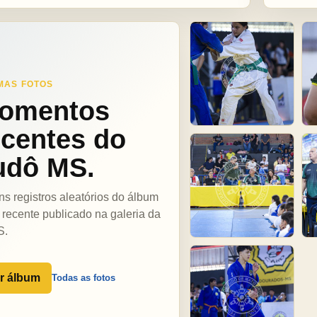
MAS FOTOS
omentos
ecentes do
udô MS.
ns registros aleatórios do álbum
 recente publicado na galeria da
S.
r álbum
Todas as fotos