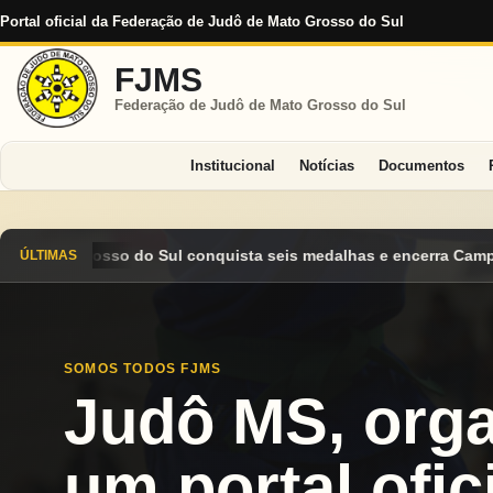
Portal oficial da Federação de Judô de Mato Grosso do Sul
FJMS
Federação de Judô de Mato Grosso do Sul
Institucional
Notícias
Documentos
 seis medalhas e encerra Campeonato Brasileiro Cadete 2026 ent
ÚLTIMAS
SOMOS TODOS FJMS
Judô MS, org
um portal ofici