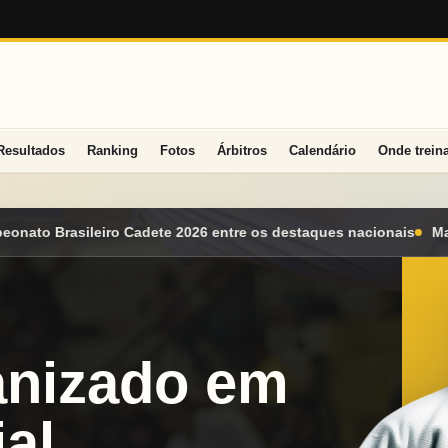
Resultados
Ranking
Fotos
Árbitros
Calendário
Onde trein
re os destaques nacionais
Mato Grosso do Sul conquista seis m
anizado em
al.