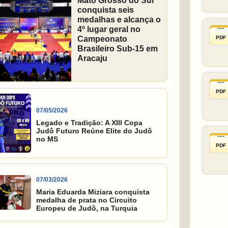
Mato Grosso do Sul
conquista seis
medalhas e alcança o
4º lugar geral no
PDF
Campeonato
Brasileiro Sub-15 em
Aracaju
PDF
07/05/2026
Legado e Tradição: A XIII Copa
Judô Futuro Reúne Elite do Judô
no MS
PDF
07/03/2026
Maria Eduarda Miziara conquista
medalha de prata no Circuito
Europeu de Judô, na Turquia