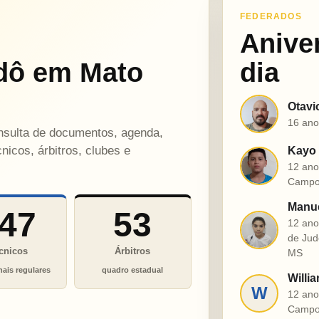
FEDERADOS
Anive
dô em Mato
dia
Otavi
O
16 ano
onsulta de documentos, agenda,
nicos, árbitros, clubes e
Kayo 
K
12 ano
Campo
Manue
47
53
12 ano
M
de Jud
cnicos
Árbitros
MS
nais regulares
quadro estadual
Willia
W
12 ano
Campo