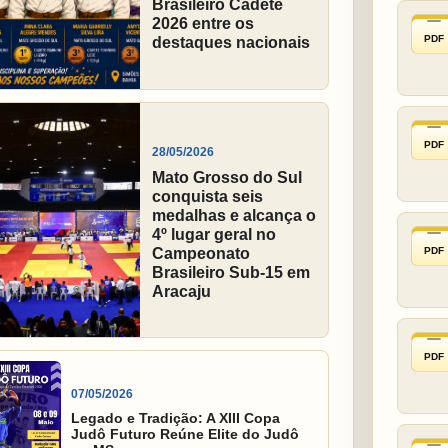
Brasileiro Cadete
2026 entre os
PDF
destaques nacionais
PDF
28/05/2026
Mato Grosso do Sul
conquista seis
medalhas e alcança o
4º lugar geral no
PDF
Campeonato
Brasileiro Sub-15 em
Aracaju
PDF
07/05/2026
Legado e Tradição: A XIII Copa
Judô Futuro Reúne Elite do Judô