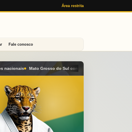
Área restrita
ar
Fale conosco
 conquista seis medalhas e alcança o 4º lugar geral no Campeona