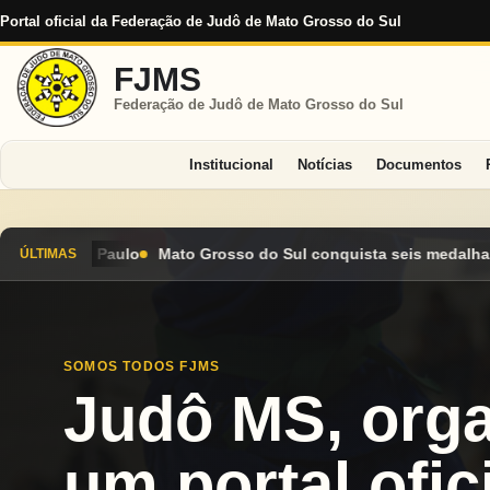
Portal oficial da Federação de Judô de Mato Grosso do Sul
FJMS
Federação de Judô de Mato Grosso do Sul
Institucional
Notícias
Documentos
do Sul conquista seis medalhas e encerra Campeonato Brasileiro
ÚLTIMAS
SOMOS TODOS FJMS
Judô MS, org
um portal ofici