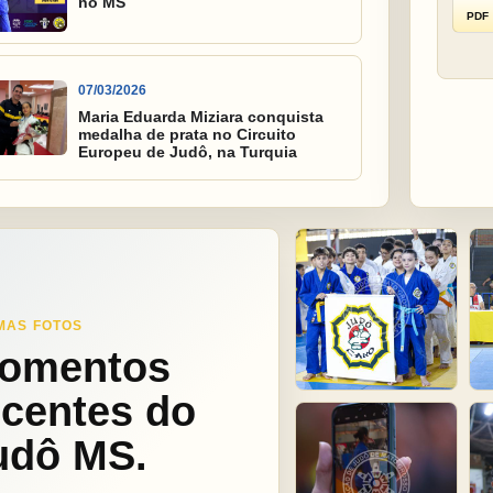
no MS
PDF
07/03/2026
Maria Eduarda Miziara conquista
medalha de prata no Circuito
Europeu de Judô, na Turquia
MAS FOTOS
omentos
ecentes do
udô MS.