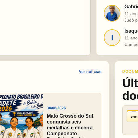
Gabri
G
11 ano
Judô p
Isaqu
I
11 ano
Campo
Ver notícias
DOCUM
Úl
do
30/06/2026
Mato Grosso do Sul
PDF
conquista seis
medalhas e encerra
Campeonato