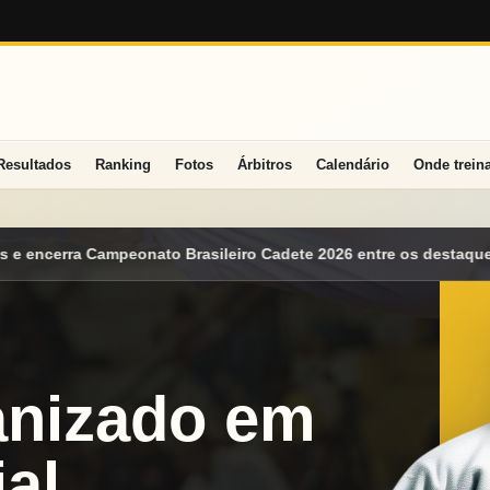
Resultados
Ranking
Fotos
Árbitros
Calendário
Onde trein
 Cadete 2026 entre os destaques nacionais
Mato Grosso do Sul
anizado em
al.