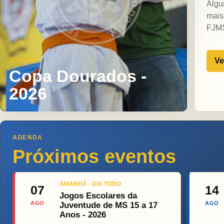
Algu
mais
FJM
Ve
25/07/2026
Copa Dourados -
2026
AGENDA
Próximos eventos
AMANHÃ · DIA TODO
07
14
Jogos Escolares da
AGO
AGO
Juventude de MS 15 a 17
Anos - 2026