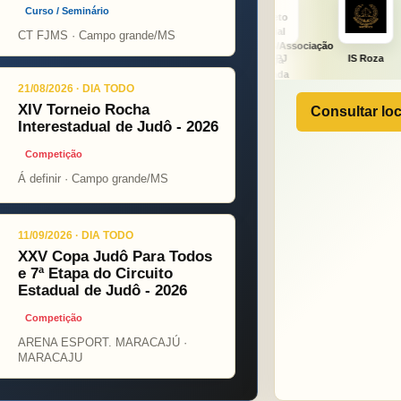
Curso / Seminário
CT FJMS · Campo grande/MS
ght
ONÇA PINT
PSOPJ
IS Roza
Alicerce
21/08/2026 · DIA TODO
XIV Torneio Rocha
Consultar loc
Interestadual de Judô - 2026
Competição
Á definir · Campo grande/MS
11/09/2026 · DIA TODO
XXV Copa Judô Para Todos
e 7ª Etapa do Circuito
Estadual de Judô - 2026
Competição
ARENA ESPORT. MARACAJÚ ·
MARACAJU