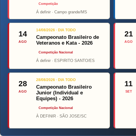
Competição
Á definir · Campo grande/MS
Top Fi
14/08/2026 · DIA TODO
14
21
Campeonato Brasileiro de
AGO
AGO
Veteranos e Kata - 2026
Competição Nacional
Á definir · ESPIRITO SANTO/ES
28/08/2026 · DIA TODO
28
11
Campeonato Brasileiro
AGO
SET
Junior (Individual e
Equipes) - 2026
Competição Nacional
À DEFINIR · SÃO JOSE/SC