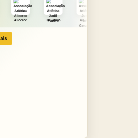
J. Futuro
AAJNG
TSURU
AJCS
ais