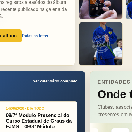
ns registros aleatórios do álbum
 recente publicado na galeria da
S.
r álbum
Todas as fotos
Ver calendário completo
ENTIDADES 
Onde t
Clubes, associa
14/08/2026 · DIA TODO
presentes em M
08/7º Modulo Presencial do
Curso Estadual de Graus da
FJMS – 09/8º Módulo