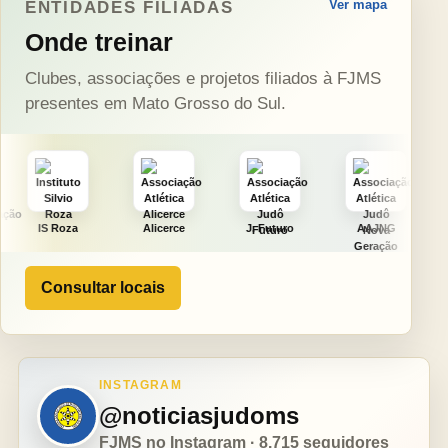
Ver mapa
ENTIDADES FILIADAS
Onde treinar
Clubes, associações e projetos filiados à FJMS
presentes em Mato Grosso do Sul.
Alicerce
J. Futuro
AAJNG
TSURU
Consultar locais
INSTAGRAM
@noticiasjudoms
FJMS no Instagram · 8.715 seguidores