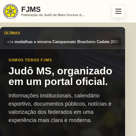
FJMS
Federação de Judô de Mato Grosso do Sul
ÚLTIMAS
eonato Brasileiro Cadete 2026 entre os destaques nacionais
Mato Gro
SOMOS TODOS FJMS
Judô MS, organizado
em um portal oficial.
Informações institucionais, calendário
esportivo, documentos públicos, notícias e
valorização dos federados em uma
experiência mais clara e moderna.