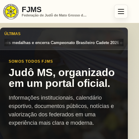
FJMS
Federação de Judô de Mato Grosso do Sul
ÚLTIMAS
ato Brasileiro Cadete 2026 entre os destaques nacionais
Mato Grosso
SOMOS TODOS FJMS
Judô MS, organizado
em um portal oficial.
Informações institucionais, calendário
esportivo, documentos públicos, notícias e
valorização dos federados em uma
experiência mais clara e moderna.