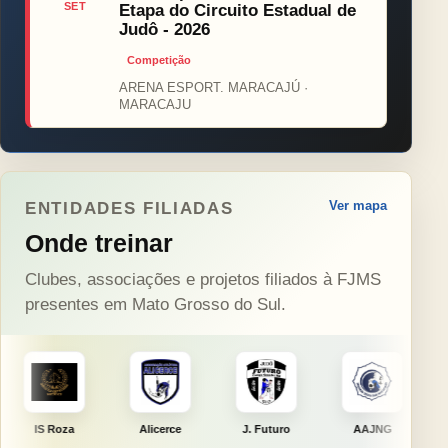
SET
Etapa do Circuito Estadual de
Judô - 2026
Competição
ARENA ESPORT. MARACAJÚ ·
MARACAJU
Ver mapa
ENTIDADES FILIADAS
Onde treinar
Clubes, associações e projetos filiados à FJMS
presentes em Mato Grosso do Sul.
Alicerce
J. Futuro
AAJNG
TSURU