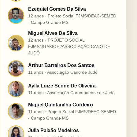
Ezequiel Gomes Da Silva
E
12 anos · Projeto Social FJMS/DEAC-SEMED
- Campo Grande MS
Miguel Alves Da Silva
12 anos · PROJETO SOCIAL
M
FJMS/JITAKIOEI/ASSOCIAÇÃO CANO DE
JUDÔ
Arthur Barreiros Dos Santos
A
11 anos · Associação Cano de Judô
Aylla Luize Senne De Oliveira
A
11 anos · Associação Corumbaense de Judô
Miguel Quintanilha Cordeiro
M
11 anos · Projeto Social FJMS/DEAC-SEMED
- Campo Grande MS
Julia Paixão Medeiros
J